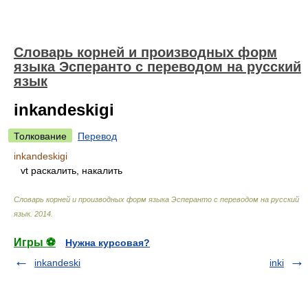
Словарь корней и производных форм
языка Эсперанто с переводом на русский
язык
inkandeskigi
Толкование
Перевод
inkandeskigi
vt
раскалить, накалить
Словарь корней и производных форм языка Эсперанто с переводом на русский
язык
.
2014
.
Игры ⚽
Нужна курсовая?
inkandeski
inki